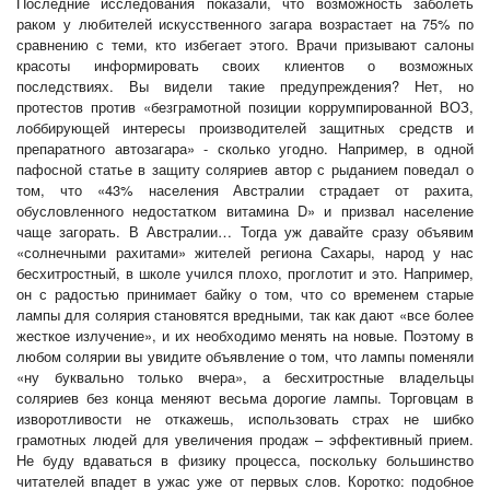
Последние исследования показали, что возможность заболеть
раком у любителей искусственного загара возрастает на 75% по
сравнению с теми, кто избегает этого. Врачи призывают салоны
красоты информировать своих клиентов о возможных
последствиях. Вы видели такие предупреждения? Нет, но
протестов против «безграмотной позиции коррумпированной ВОЗ,
лоббирующей интересы производителей защитных средств и
препаратного автозагара» - сколько угодно. Например, в одной
пафосной статье в защиту соляриев автор с рыданием поведал о
том, что «43% населения Австралии страдает от рахита,
обусловленного недостатком витамина D» и призвал население
чаще загорать. В Австралии… Тогда уж давайте сразу объявим
«солнечными рахитами» жителей региона Сахары, народ у нас
бесхитростный, в школе учился плохо, проглотит и это. Например,
он с радостью принимает байку о том, что со временем старые
лампы для солярия становятся вредными, так как дают «все более
жесткое излучение», и их необходимо менять на новые. Поэтому в
любом солярии вы увидите объявление о том, что лампы поменяли
«ну буквально только вчера», а бесхитростные владельцы
соляриев без конца меняют весьма дорогие лампы. Торговцам в
изворотливости не откажешь, использовать страх не шибко
грамотных людей для увеличения продаж – эффективный прием.
Не буду вдаваться в физику процесса, поскольку большинство
читателей впадет в ужас уже от первых слов. Коротко: подобное