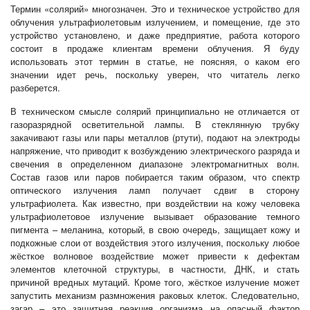
Термин «солярий» многозначен. Это и техническое устройство для
облучения ультрафиолетовым излучением, и помещение, где это
устройство установлено, и даже предприятие, работа которого
состоит в продаже клиентам времени облучения. Я буду
использовать этот термин в статье, не поясняя, о каком его
значении идет речь, поскольку уверен, что читатель легко
разберется.
В техническом смысле солярий принципиально не отличается от
газоразрядной осветительной лампы. В стеклянную трубку
закачивают газы или пары металлов (ртути), подают на электроды
напряжение, что приводит к возбуждению электрического разряда и
свечения в определенном диапазоне электромагнитных волн.
Состав газов или паров побирается таким образом, что спектр
оптического излучения ламп получает сдвиг в сторону
ультрафиолета. Как известно, при воздействии на кожу человека
ультрафиолетовое излучение вызывает образование темного
пигмента – меланина, который, в свою очередь, защищает кожу и
подкожные слои от воздействия этого излучения, поскольку любое
жёсткое волновое воздействие может привести к дефектам
элементов клеточной структуры, в частности, ДНК, и стать
причиной вредных мутаций. Кроме того, жёсткое излучение может
запустить механизм размножения раковых клеток. Следовательно,
загар – это защитная реакция организма на опасный фактор