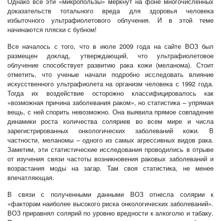
Однако все эти «микропользы» меркнут на фоне многочисленных
доказательств тотального вреда для здоровья человека
избыточного ультрафиолетового облучения. И в этой теме
начинаются пляски с бубном!
Все началось с того, что в июле 2009 года на сайте ВОЗ был
размещен доклад, утверждающий, что ультрафиолетовое
облучение способствует развитию рака кожи (меланома). Стоит
отметить, что ученые начали подробно исследовать влияние
искусственного ультрафиолета на организм человека с 1992 года.
Тогда их воздействие осторожно классифицировалось как
«возможная причина заболевания раком», но статистика – упрямая
вещь, с ней спорить невозможно. Она выявила прямое совпадение
динамики роста количества соляриев во всем мире и числа
зарегистрированных онкологических заболеваний кожи. В
частности, меланомы – одного из самых агрессивных видов рака.
Заметим, эти статистические исследования проводились в отрыве
от изучения связи частоты возникновения раковых заболеваний и
возрастания моды на загар. Там своя статистика, не менее
впечатляющая.
В связи с полученными данными ВОЗ отнесла солярии к
«факторам наиболее высокого риска онкологических заболеваний».
ВОЗ приравнял солярий по уровню вредности к алкоголю и табаку.