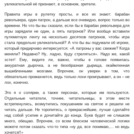
увлекательной её признают, в основном, зрители.
Правила игры в рулетку просты, и все их знают: барабан
револьвера, один патрон, а дальше все очевидно, вопрос только во
времени. Но что бы вы сказали, если бы в барабан револьвера для
игры зарядили не один, а пять патронов? Или вообще вставили
пулеметную ленту на несколько десятков патронов, чтобы игра
стала предельно увлекательной? А что бы вы подумали об игроке,
который придирчиво интересуется: «А патроны у вас свежие? Когда
меняли? Недавно? Ну, ладно, буду стреляться». Надо же, какой
эстет! Ему, видите ли, важно, чтобы в голове появилась
аккуратная дырочка, а не безобразная дырища, окаймленная
вышибленными мозгами. Впрочем, он уверен в том, что
обязательно промахнется, ведь только лохи проигрывают, а он – не
лох, конечно.
Это я о солярии, а также персонах, которые им пользуются.
Отдельные читатели, точнее, читательницы, в этом месте
встрепенулись, возмутились покушением на святое и решили не
читать дальше. Не торопитесь, о прекраснейшие, лучше сделайте
над собой усилие и дочитайте до конца. Букв будет не слишком
много, обещаю. Впрочем, со всем блеском человеческой логики
можете потом сказать что-то типа «ну да, все понимаю,… но ведь
хочется!!»