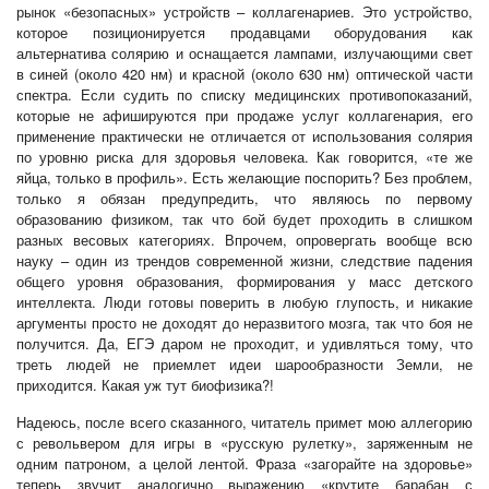
рынок «безопасных» устройств – коллагенариев. Это устройство,
которое позиционируется продавцами оборудования как
альтернатива солярию и оснащается лампами, излучающими свет
в синей (около 420 нм) и красной (около 630 нм) оптической части
спектра. Если судить по списку медицинских противопоказаний,
которые не афишируются при продаже услуг коллагенария, его
применение практически не отличается от использования солярия
по уровню риска для здоровья человека. Как говорится, «те же
яйца, только в профиль». Есть желающие поспорить? Без проблем,
только я обязан предупредить, что являюсь по первому
образованию физиком, так что бой будет проходить в слишком
разных весовых категориях. Впрочем, опровергать вообще всю
науку – один из трендов современной жизни, следствие падения
общего уровня образования, формирования у масс детского
интеллекта. Люди готовы поверить в любую глупость, и никакие
аргументы просто не доходят до неразвитого мозга, так что боя не
получится. Да, ЕГЭ даром не проходит, и удивляться тому, что
треть людей не приемлет идеи шарообразности Земли, не
приходится. Какая уж тут биофизика?!
Надеюсь, после всего сказанного, читатель примет мою аллегорию
с револьвером для игры в «русскую рулетку», заряженным не
одним патроном, а целой лентой. Фраза «загорайте на здоровье»
теперь звучит аналогично выражению «крутите барабан с