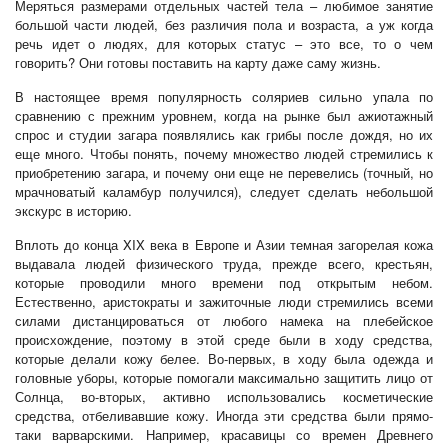
Меряться размерами отдельных частей тела – любимое занятие
большой части людей, без различия пола и возраста, а уж когда
речь идет о людях, для которых статус – это все, то о чем
говорить? Они готовы поставить на карту даже саму жизнь.
В настоящее время популярность соляриев сильно упала по
сравнению с прежним уровнем, когда на рынке был ажиотажный
спрос и студии загара появлялись как грибы после дождя, но их
еще много. Чтобы понять, почему множество людей стремились к
приобретению загара, и почему они еще не перевелись (точный, но
мрачноватый каламбур получился), следует сделать небольшой
экскурс в историю.
Вплоть до конца XIX века в Европе и Азии темная загорелая кожа
выдавала людей физического труда, прежде всего, крестьян,
которые проводили много времени под открытым небом.
Естественно, аристократы и зажиточные люди стремились всеми
силами дистанцироваться от любого намека на плебейское
происхождение, поэтому в этой среде были в ходу средства,
которые делали кожу белее. Во-первых, в ходу была одежда и
головные уборы, которые помогали максимально защитить лицо от
Солнца, во-вторых, активно использовались косметические
средства, отбеливавшие кожу. Иногда эти средства были прямо-
таки варварскими. Например, красавицы со времен Древнего