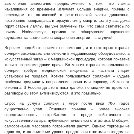
заключение аналогично предположению о том, что лампа
накаливания со временем излучает больше энергии, причем с
переходом от оптической к рентгеновской части диапазона,
постепенно превращаясь в адскую лампу смерти. Если у вас дома
горят старые лампы, вы уже облучены так, что сами светитесь по
ночам. Нобелевскую премию за обнаружение нарушения
фундаментального закона сохранения энергии – в студию!
Впрочем, подобные приемы не помогают, и в некоторых странах
солярии законодательно отнесли к медицинскому оборудованию, а
искусственный загар – к медицинской процедуре, которая показана
только по рекомендации врача. Во многих странах использование
солярия требует медицинской лицензии, а частным лицам
установки не продают. Хотите пользоваться солярием – будьте
любезны предъявить направление врача или справку, обычно от
онколога. В России до этого пока далеко, но медики не дремлют,
разговоры об этом активизируются, и это правильно.
Спрос на услуги солярия в мире после пика 70-х годов
существенно упал. Основная причина – более высокая
осведомленность потребителя о вреде избыточного и
искусственного загара, публикация печальной статистики. В общем,
самосознание массового потребителя растет. Однако торговцы не
сдаются, и на снижение уровня продаж они ответили выводом на