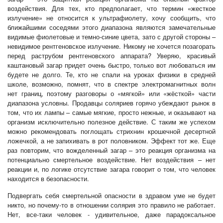
воздействия. Для тех, кто предполагает, что термин «жесткое
излучение» не относится к ультрафиолету, хочу сообщить, что
ближайшими соседями этого диапазона являются замечательные
видимые фиолетовые и темно-синие цвета, зато с другой стороны –
невидимое рентгеновское излучение. Никому не хочется позагорать
перед раструбом рентгеновского аппарата? Уверяю, красивый
каштановый загар придет очень быстро, только вот любоваться им
будете не долго. Те, кто не спали на уроках физики в средней
школе, возможно, помнят, что в спектре электромагнитных волн
нет границ, поэтому разговоры о «мягкой» или «жёсткой» части
диапазона условны. Продавцы соляриев горячо убеждают рынок в
том, что их лампы – самые мягкие, просто нежные, и оказывают на
организм исключительно полезное действие. С таким же успехом
можно рекомендовать поглощать стрихнин крошечной десертной
ложечкой, а не запихивать в рот половником. Эффект тот же. Еще
раз повторим, что вожделенный загар – это реакция организма на
потенциально смертельное воздействие. Нет воздействия – нет
реакции и, по логике отсутствие загара говорит о том, что человек
находится в безопасности.
Подвергать себя смертельной опасности в здравом уме не будет
никто, но почему-то в отношении солярия это правило не работает.
Нет, все-таки человек - удивительное, даже парадоксальное