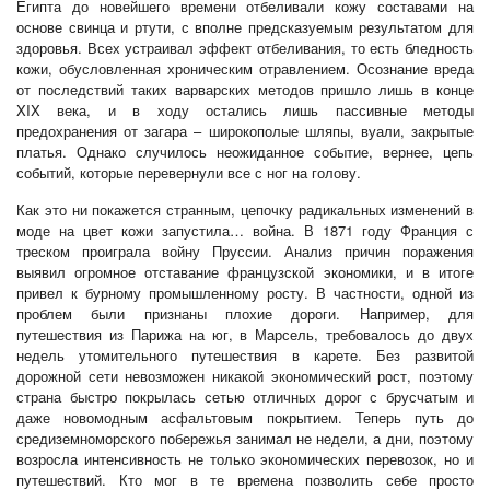
Египта до новейшего времени отбеливали кожу составами на
основе свинца и ртути, с вполне предсказуемым результатом для
здоровья. Всех устраивал эффект отбеливания, то есть бледность
кожи, обусловленная хроническим отравлением. Осознание вреда
от последствий таких варварских методов пришло лишь в конце
XIX века, и в ходу остались лишь пассивные методы
предохранения от загара – широкополые шляпы, вуали, закрытые
платья. Однако случилось неожиданное событие, вернее, цепь
событий, которые перевернули все с ног на голову.
Как это ни покажется странным, цепочку радикальных изменений в
моде на цвет кожи запустила… война. В 1871 году Франция с
треском проиграла войну Пруссии. Анализ причин поражения
выявил огромное отставание французской экономики, и в итоге
привел к бурному промышленному росту. В частности, одной из
проблем были признаны плохие дороги. Например, для
путешествия из Парижа на юг, в Марсель, требовалось до двух
недель утомительного путешествия в карете. Без развитой
дорожной сети невозможен никакой экономический рост, поэтому
страна быстро покрылась сетью отличных дорог с брусчатым и
даже новомодным асфальтовым покрытием. Теперь путь до
средиземноморского побережья занимал не недели, а дни, поэтому
возросла интенсивность не только экономических перевозок, но и
путешествий. Кто мог в те времена позволить себе просто