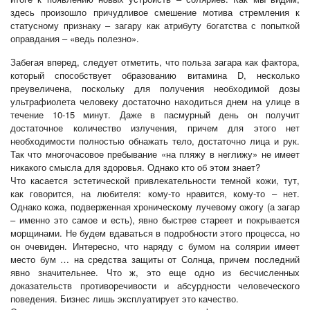
здесь произошло причудливое смешение мотива стремления к
статусному признаку – загару как атрибуту богатства с попыткой
оправдания – «ведь полезно».
Забегая вперед, следует отметить, что польза загара как фактора,
который способствует образованию витамина D, несколько
преувеличена, поскольку для получения необходимой дозы
ультрафиолета человеку достаточно находиться днем на улице в
течение 10-15 минут. Даже в пасмурный день он получит
достаточное количество излучения, причем для этого нет
необходимости полностью обнажать тело, достаточно лица и рук.
Так что многочасовое пребывание «на пляжу в неглижу» не имеет
никакого смысла для здоровья. Однако кто об этом знает?
Что касается эстетической привлекательности темной кожи, тут,
как говорится, на любителя: кому-то нравится, кому-то – нет.
Однако кожа, подверженная хроническому лучевому ожогу (а загар
– именно это самое и есть), явно быстрее стареет и покрывается
морщинами. Не будем вдаваться в подробности этого процесса, но
он очевиден. Интересно, что наряду с бумом на солярии имеет
место бум … на средства защиты от Солнца, причем последний
явно значительнее. Что ж, это еще одно из бесчисленных
доказательств противоречивости и абсурдности человеческого
поведения. Бизнес лишь эксплуатирует это качество.