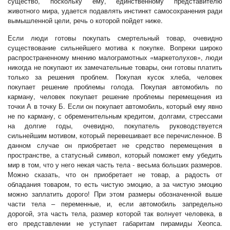
существо, поскольку ему, единственному представителю
животного мира, удается подавлять инстинкт самосохранения ради
вымышленной цели, речь о которой пойдет ниже.
Если люди готовы покупать смертельный товар, очевидно
существование сильнейшего мотива к покупке. Вопреки широко
распространенному мнению малограмотных «маркетолухов», люди
никогда не покупают их замечательные товары, они готовы платить
только за решения проблем. Покупая кусок хлеба, человек
покупает решение проблемы голода. Покупая автомобиль по
карману, человек покупает решение проблемы перемещения из
точки А в точку Б. Если он покупает автомобиль, который ему явно
не по карману, с обременительным кредитом, долгами, стрессами
на долгие годы, очевидно, покупатель руководствуется
сильнейшим мотивом, который перевешивает все перечисленное. В
данном случае он приобретает не средство перемещения в
пространстве, а статусный символ, который поможет ему убедить
мир в том, что у него некая часть тела - весьма больших размеров.
Можно сказать, что он приобретает не товар, а радость от
обладания товаром, то есть чистую эмоцию, а за чистую эмоцию
можно заплатить дорого! При этом размеры обозначенной выше
части тела – переменные, и, если автомобиль запредельно
дорогой, эта часть тела, размер которой так волнует человека, в
его представлении не уступает габаритам пирамиды Хеопса.