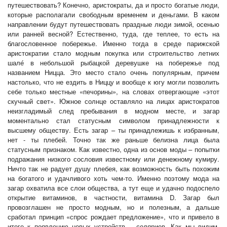
путешествовать? Конечно, аристократы, да и просто богатые люди,
которые располагали свободным временем и деньгами. В каком
направлении будут путешествовать праздные люди зимой, осенью
или ранней весной? Естественно, туда, где теплее, то есть на
благословенное побережье. Именно тогда в среде парижской
аристократии стало модным покупка или строительство летних
шале́ в небольшой рыбацкой деревушке на побережье под
названием Ницца. Это место стало очень популярным, причем
настолько, что не ездить в Ниццу и вообще к югу могли позволить
себе только местные «печорины», на словах отвергающие «этот
скучный свет». Южное солнце оставляло на лицах аристократов
неизгладимый след пребывания в модном месте, и загар
моментально стал статусным символом принадлежности к
высшему обществу. Есть загар – ты принадлежишь к избранным,
нет - ты плебей. Точно так же раньше белизна лица была
статусным признаком. Как известно, одна из основ моды – попытки
подражания низкого сословия известному или денежному кумиру.
Ничто так не радует душу плебея, как возможность быть похожим
на богатого и удачливого хоть чем-то. Именно поэтому мода на
загар охватила все слои общества, а тут еще и удачно подоспело
открытие витаминов, в частности, витамина D. Загар был
провозглашен не просто модным, но и полезным, а дальше
сработал принцип «спрос рождает предложение», что и привело в
итоге к появлению новых устройств – соляриев. Как мы видим,