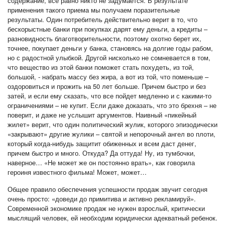
содержание, все равно никто не задумается. В результате
применения такого приема мы получаем поразительные
результаты. Один потребитель действительно верит в то, что
бескорыстные банки при покупках дарят ему деньги, а кредиты –
разновидность благотворительности, поэтому охотно берет их,
точнее, покупает деньги у банка, становясь на долгие годы рабом,
но с радостной улыбкой. Другой нисколько не сомневается в том,
что вещество из этой банки поможет стать похудеть, из той,
большой, - набрать массу без жира, а вот из той, что поменьше –
оздоровиться и прожить на 50 лет больше. Причем быстро и без
затей, и если ему сказать, что все пойдет медленно и с какими-то
ограничениями – не купит. Если даже доказать, что это брехня – не
поверит, и даже не услышит аргументов. Наивный «пикейный
жилет» верит, что один политический жулик, которого эпизодически
«закрывают» другие жулики – святой и непорочный ангел во плоти,
который когда-нибудь защитит обиженных и всем даст денег,
причем быстро и много. Откуда? Да оттуда! Ну, из тумбочки,
наверное… «Не может же он постоянно врать», как говорила
героиня известного фильма! Может, может…
Общее правило обеспечения успешности продаж звучит сегодня
очень просто: «доведи до примитива и активно рекламируй».
Современной экономике продаж не нужен взрослый, критически
мыслящий человек, ей необходим юридически адекватный ребенок.