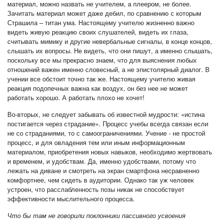
материал, можно назвать не учителем, а плеером, не более.
Зачитать материал может даже дебил, по сравнению с которым
Страшила – титан ума. Настоящему учителю жизненно важно
видеть живую реакцию своих слушателей, видеть их глаза,
считывать мимику и другие невербальные сигналы, в конце концов,
слышать их вопросы. Не видеть, что они пишут, а именно слышать,
поскольку все мы прекрасно знаем, что для выяснения любых
отношений важен именно словесный, а не эпистолярный диалог. В
учении все обстоит точно так же. Настоящему учителю живая
реакция подопечных важна как воздух, он без нее не может
работать хорошо. А работать плохо не хочет!
Во-вторых, не следует забывать об известной мудрости: «истина
постигается через страдание». Процесс учебы всегда связан если
не со страданиями, то с самоограничениями. Учение - не простой
процесс, и для овладения тем или иным информационным
материалом, приобретения новых навыков, необходимо жертвовать
и временем, и удобствам. Да, именно удобствами, потому что
лежать на диване и смотреть на экран смартфона несравненно
комфортнее, чем сидеть в аудитории. Однако так уж человек
устроен, что расслабленность позы никак не способствует
эффективности мыслительного процесса.
Что бы там не говорили поклонники пассивного усвоения