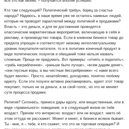
все это как бизнес – получается вполне успешно.
Кто там следующий? Политический трибун, борец за счастье
народа? Надеюсь, в наше время уже не осталось наивных людей,
которые не проводят параллелей между политикой и продажами?
Власть – это деньги, и для ее достижения проводятся
классические маркетинговые мероприятия, включающие в себя и
рекламу, и производство товара. Если в книжном бизнесе товар до
предела упрощен и соответствует низкому интеллектуальному
уровню покупателя-читателя, то и в политике конечный продукт в
виде политических лозунгов и обещаний тоже нельзя назвать
сложным. Проще не придумать. Вот примеры: «отнять и поделить»,
«грабь награбленное», «раньше было лучше», «всем дадим денег»,
«они гнусные воры, а мы честные бессребреники» «с нами всего
будет вволю». Просто, незатейливо, доходчиво, понятно любому
идиоту. Если эти лозунги активно рекламировать, идиот этот товар
покупает, только не за деньги, а за свой голос, но это не меняет
сути процесса продажи.
Религия? Склонись, принеси дары идолу, или вещественные, или в
виде «правильного» поведения, и в следующей жизни он тебе
воздаст. Причем что интересно: воздаст или не воздаст, никто об
этом оттуда не расскажет. Может и кинет, в бизнесе всякое бывает.
Ты - мне, я – тебе, и кто скажет, что это не торговая операция? И