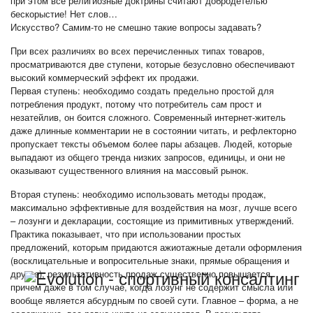
при этом все религиозные доктрины считают добродетелью
бескорыстие! Нет слов…
Искусство? Самим-то не смешно такие вопросы задавать?
При всех различиях во всех перечисленных типах товаров,
просматриваются две ступени, которые безусловно обеспечивают
высокий коммерческий эффект их продажи.
Первая ступень: необходимо создать предельно простой для
потребления продукт, потому что потребитель сам прост и
незатейлив, он боится сложного. Современный интернет-житель
даже длинные комментарии не в состоянии читать, и рефлекторно
пропускает тексты объемом более пары абзацев. Людей, которые
выпадают из общего тренда низких запросов, единицы, и они не
оказывают существенного влияния на массовый рынок.
Вторая ступень: необходимо использовать методы продаж,
максимально эффективные для воздействия на мозг, лучше всего
– лозунги и декларации, состоящие из примитивных утверждений.
Практика показывает, что при использовании простых
предложений, которым придаются ажиотажные детали оформления
(восклицательные и вопросительные знаки, прямые обращения и
другие), результативность продаж существенно повышается,
причем даже в том случае, когда лозунг не содержит смысла или
вообще является абсурдным по своей сути. Главное – форма, а не