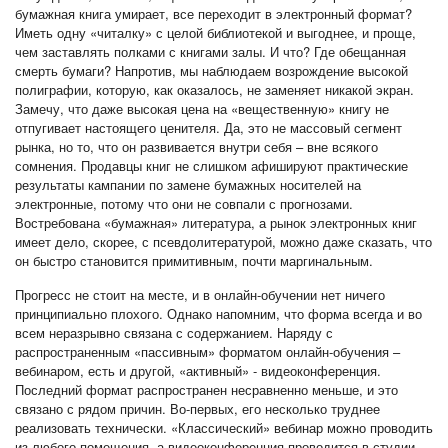
бумажная книга умирает, все переходит в электронный формат?
Иметь одну «читалку» с целой библиотекой и выгоднее, и проще,
чем заставлять полками с книгами залы. И что? Где обещанная
смерть бумаги? Напротив, мы наблюдаем возрождение высокой
полиграфии, которую, как оказалось, не заменяет никакой экран.
Замечу, что даже высокая цена на «вещественную» книгу не
отпугивает настоящего ценителя. Да, это не массовый сегмент
рынка, но то, что он развивается внутри себя – вне всякого
сомнения. Продавцы книг не слишком афишируют практические
результаты кампании по замене бумажных носителей на
электронные, потому что они не совпали с прогнозами.
Востребована «бумажная» литература, а рынок электронных книг
имеет дело, скорее, с псевдолитературой, можно даже сказать, что
он быстро становится примитивным, почти маргинальным.
Прогресс не стоит на месте, и в онлайн-обучении нет ничего
принципиально плохого. Однако напомним, что форма всегда и во
всем неразрывно связана с содержанием. Наряду с
распространенным «пассивным» форматом онлайн-обучения –
вебинаром, есть и другой, «активный» - видеоконференция.
Последний формат распространен несравненно меньше, и это
связано с рядом причин. Во-первых, его несколько труднее
реализовать технически. «Классический» вебинар можно проводить
из любого помещения, а видеоконференция проводится в студии,