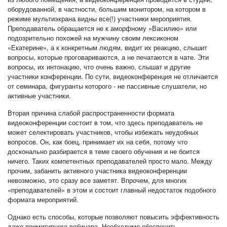
оборудованной, в частности, большим монитором, на котором в
режиме мультиэкрана видны все(!) участники мероприятия.
Преподаватель обращается не к аморфному «Василию» или
подозрительно похожей на мужчину своим лексиконом
«Екатерине», а к конкретным людям, видит их реакцию, слышит
вопросы, которые проговариваются, а не печатаются в чате. Эти
вопросы, их интонацию, что очень важно, слышат и другие
участники конференции. По сути, видеоконференция не отличается
от семинара, фигуранты которого - не пассивные слушатели, но
активные участники.
Вторая причина слабой распространенности формата
видеоконференции состоит в том, что здесь преподаватель не
может селектировать участников, чтобы избежать неудобных
вопросов. Он, как боец, принимает их на себя, потому что
досконально разбирается в теме своего обучения и не боится
ничего. Таких компетентных преподавателей просто мало. Между
прочим, забанить активного участника видеоконференции
невозможно, это сразу все заметят. Впрочем, для многих
«преподавателей» в этом и состоит главный недостаток подобного
формата мероприятий.
Однако есть способы, которые позволяют повысить эффективность
даже примитивного вебинара. Необходимо обеспечить