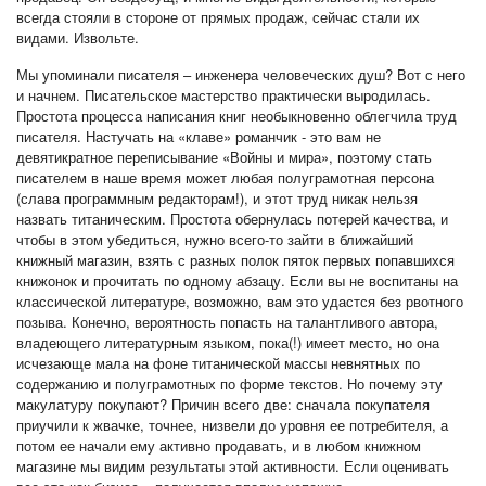
всегда стояли в стороне от прямых продаж, сейчас стали их
видами. Извольте.
Мы упоминали писателя – инженера человеческих душ? Вот с него
и начнем. Писательское мастерство практически выродилась.
Простота процесса написания книг необыкновенно облегчила труд
писателя. Настучать на «клаве» романчик - это вам не
девятикратное переписывание «Войны и мира», поэтому стать
писателем в наше время может любая полуграмотная персона
(слава программным редакторам!), и этот труд никак нельзя
назвать титаническим. Простота обернулась потерей качества, и
чтобы в этом убедиться, нужно всего-то зайти в ближайший
книжный магазин, взять с разных полок пяток первых попавшихся
книжонок и прочитать по одному абзацу. Если вы не воспитаны на
классической литературе, возможно, вам это удастся без рвотного
позыва. Конечно, вероятность попасть на талантливого автора,
владеющего литературным языком, пока(!) имеет место, но она
исчезающе мала на фоне титанической массы невнятных по
содержанию и полуграмотных по форме текстов. Но почему эту
макулатуру покупают? Причин всего две: сначала покупателя
приучили к жвачке, точнее, низвели до уровня ее потребителя, а
потом ее начали ему активно продавать, и в любом книжном
магазине мы видим результаты этой активности. Если оценивать