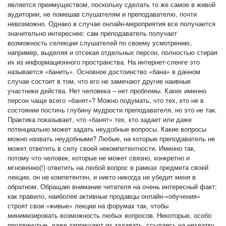
является преимуществом, поскольку сделать то же самое в живой
аудитории, не помешав слушателям и преподавателю, почти
невозможно. Однако в случае онлайн-мероприятия все получается
значительно интереснее: сам преподаватель получает
возможность селекции слушателей по своему усмотрению,
например, выделяя и отсекая отдельных персон, полностью стирая
их из информационного пространства. На интернет-сленге это
называется «банить». Основное достоинство «бана» в данном
случае состоит в том, что его не замечают другие наивные
участники действа. Нет человека – нет проблемы. Каких именно
персон чаще всего «банят»? Можно подумать, что тех, кто не в
состоянии постичь глубину мудрости преподавателя, но это не так.
Практика показывает, что «банят» тех, кто задает или даже
потенциально может задать неудобные вопросы. Какие вопросы
можно назвать неудобными? Любые, на которые преподаватель не
может ответить в силу своей некомпетентности. Именно так,
потому что человек, которые не может связно, конкретно и
мгновенно(!) ответить на любой вопрос в рамках предмета своей
лекции, он не компетентен, и никто никогда не убедит меня в
обратном. Обращаю внимание читателя на очень интересный факт:
как правило, наиболее активные продавцы онлайн-«обучения»
строят свои «живые» лекции на форумах так, чтобы
минимизировать возможность любых вопросов. Некоторые, особо
продвинутые, даже запрещают их задавать, ссылаясь на нехватку