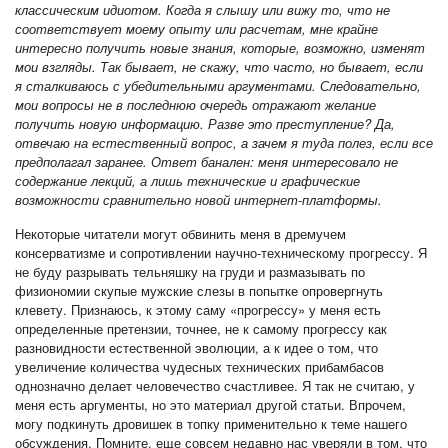
классическим идиотом. Когда я слышу или вижу то, что не
соответствует моему опыту или расчетам, мне крайне
интересно получить новые знания, которые, возможно, изменят
мои взгляды. Так бывает, не скажу, что часто, но бывает, если
я сталкиваюсь с убедительными аргументами. Следовательно,
мои вопросы не в последнюю очередь отражают желание
получить новую информацию. Разве это преступление? Да,
отвечаю на естественный вопрос, а зачем я туда полез, если все
предполагал заранее. Ответ банален: меня интересовало не
содержание лекций, а лишь технические и графические
возможности сравнительно новой интернет-платформы.
Некоторые читатели могут обвинить меня в дремучем
консерватизме и сопротивлении научно-техническому прогрессу. Я
не буду разрывать тельняшку на груди и размазывать по
физиономии скупые мужские слезы в попытке опровергнуть
клевету. Признаюсь, к этому саму «прогрессу» у меня есть
определенные претензии, точнее, не к самому прогрессу как
разновидности естественной эволюции, а к идее о том, что
увеличение количества чудесных технических прибамбасов
однозначно делает человечество счастливее. Я так не считаю, у
меня есть аргументы, но это материал другой статьи. Впрочем,
могу подкинуть дровишек в топку применительно к теме нашего
обсуждения, Помните, еще совсем недавно нас уверяли в том, что