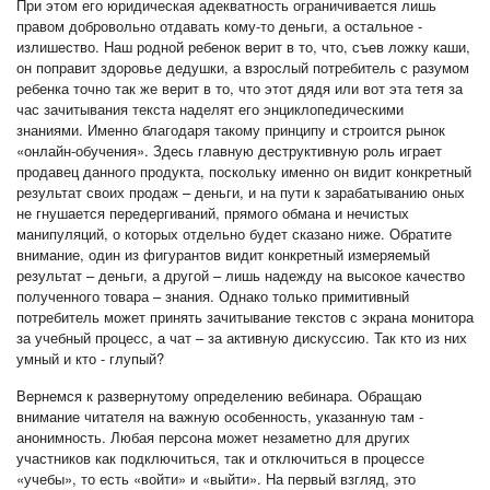
При этом его юридическая адекватность ограничивается лишь
правом добровольно отдавать кому-то деньги, а остальное -
излишество. Наш родной ребенок верит в то, что, съев ложку каши,
он поправит здоровье дедушки, а взрослый потребитель с разумом
ребенка точно так же верит в то, что этот дядя или вот эта тетя за
час зачитывания текста наделят его энциклопедическими
знаниями. Именно благодаря такому принципу и строится рынок
«онлайн-обучения». Здесь главную деструктивную роль играет
продавец данного продукта, поскольку именно он видит конкретный
результат своих продаж – деньги, и на пути к зарабатыванию оных
не гнушается передергиваний, прямого обмана и нечистых
манипуляций, о которых отдельно будет сказано ниже. Обратите
внимание, один из фигурантов видит конкретный измеряемый
результат – деньги, а другой – лишь надежду на высокое качество
полученного товара – знания. Однако только примитивный
потребитель может принять зачитывание текстов с экрана монитора
за учебный процесс, а чат – за активную дискуссию. Так кто из них
умный и кто - глупый?
Вернемся к развернутому определению вебинара. Обращаю
внимание читателя на важную особенность, указанную там -
анонимность. Любая персона может незаметно для других
участников как подключиться, так и отключиться в процессе
«учебы», то есть «войти» и «выйти». На первый взгляд, это