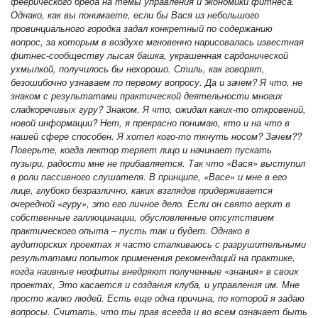
феерического бреда на темы управления и экономики фитнеса.
Однако, как вы понимаете, если бы Вася из небольшого
провинциального городка задал конкретный по содержанию
вопрос, за которым в воздухе мгновенно нарисовалась известная
фитнес-сообществу лысая башка, украшенная сардонической
ухмылкой, получилось бы нехорошо. Стиль, как говорят,
безошибочно узнаваем по первому вопросу. Да и зачем? Я что, не
знаком с результатами практической деятельности многих
сладкоречивых гуру? Знаком. Я что, ожидал каких-то откровений,
новой информации? Нет, я прекрасно понимаю, кто и на что в
нашей сфере способен. Я хотел кого-то ткнуть носом? Зачем??
Поверьте, когда лектор теряет лицо и начинает пускать
пузыри, радости мне не прибавляется. Так что «Вася» выступил
в роли пассивного слушателя. В принципе, «Васе» и мне в его
лице, глубоко безразлично, каких взглядов придерживается
очередной «гуру», это его личное дело. Если он свято верит в
собственные галлюцинации, обусловленные отсутствием
практического опыта – пусть так и будет. Однако в
аудиторских проектах я часто сталкиваюсь с разрушительными
результатами попыток применения рекомендаций на практике,
когда наивные неофиты внедряют полученные «знания» в своих
проектах, Это касается и создания клуба, и управления им. Мне
просто жалко людей. Есть еще одна причина, по которой я задаю
вопросы. Считать, что ты прав всегда и во всем означает быть