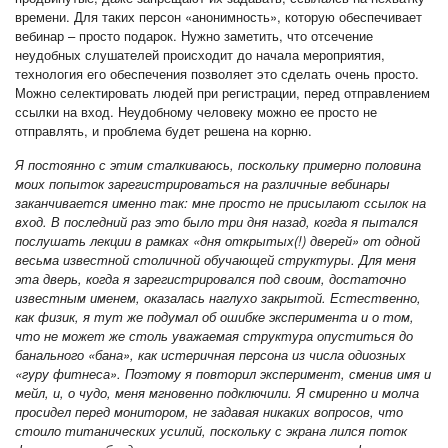
времени. Для таких персон «анонимность», которую обеспечивает
вебинар – просто подарок. Нужно заметить, что отсечение
неудобных слушателей происходит до начала мероприятия,
технология его обеспечения позволяет это сделать очень просто.
Можно селектировать людей при регистрации, перед отправлением
ссылки на вход. Неудобному человеку можно ее просто не
отправлять, и проблема будет решена на корню.
Я постоянно с этим сталкиваюсь, поскольку примерно половина
моих попыток зарегистрироваться на различные вебинары
заканчивается именно так: мне просто не присылают ссылок на
вход. В последний раз это было три дня назад, когда я пытался
послушать лекции в рамках «дня открытых(!) дверей» от одной
весьма известной столичной обучающей структуры. Для меня
эта дверь, когда я зарегистрировался под своим, достаточно
известным именем, оказалась наглухо закрытой. Естественно,
как физик, я тут же подумал об ошибке эксперимента и о том,
что не может же столь уважаемая структура опуститься до
банального «бана», как истеричная персона из числа одиозных
«гуру фитнеса». Поэтому я повторил эксперимент, сменив имя и
мейл, и, о чудо, меня мгновенно подключили. Я смиренно и молча
просидел перед монитором, не задавая никаких вопросов, что
стоило титанических усилий, поскольку с экрана лился поток