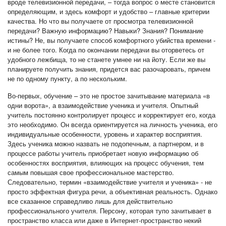
вроде телевизионной передачи, – тогда вопрос о месте становится
определяющим, и здесь комфорт и удобство – главные критерии
качества. Но что вы получаете от просмотра телевизионной
передачи? Важную информацию? Навыки? Знания? Понимание
истины? Не, вы получаете способ комфортного убийства времени -
и не более того. Когда по окончании передачи вы оторветесь от
удобного лежбища, то не станете умнее ни на йоту. Если же вы
планируете получить знания, придется вас разочаровать, причем
не по одному пункту, а по нескольким.
Во-первых, обучение – это не простое зачитывание материала «в
одни ворота», а взаимодействие ученика и учителя. Опытный
учитель постоянно контролирует процесс и корректирует его, когда
это необходимо. Он всегда ориентируется на личность ученика, его
индивидуальные особенности, уровень и характер восприятия.
Здесь ученика можно назвать не подопечным, а партнером, и в
процессе работы учитель приобретает новую информацию об
особенностях восприятия, влияющих на процесс обучения, тем
самым повышая свое профессиональное мастерство.
Следовательно, термин «взаимодействие учителя и ученика» - не
просто эффектная фигура речи, а объективная реальность. Однако
все сказанное справедливо лишь для действительно
профессионального учителя. Персону, которая тупо зачитывает в
пространство класса или даже в Интернет-пространство некий