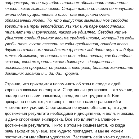
информации, но не случайно эталоном образования считается
классическое гимназическое. Старая школа со всеми ее минусами
имела один существенный плюс: она выпускала очень
образованных людей. То, что выпускник гимназии мог свободно
говорить на трех европейских языках и на паре классических,
типа латыни и греческого, никого не удивляло. Сегодня нас не
удивляет средний ученик весьма средней школы, который за годы
учебы (нет, лучше сказать за годы пребывания) овладел всего
двумя эпохальными английскими фразами «ай донт ноу» и «ай дую
милк». Возможно, не последнюю роль здесь играли, как бы сейчас
сказали, «недемократические» факторы – дисциплина в
организации процесса, строгость контроля, большое количество
домашних заданий и… да, да… форма.
Странно, что приходится напоминать об этом в среде людей,
хорошо знакомых со спортом. Спортивная тренировка – это учение,
овладение новыми навыками, преодоление трудностей. Все
прекрасно понимают, что спорт – цепочка самоограничений и
многолетних усилий. Спортсменам не нужно объяснять, что для
достижения результата необходима и дисциплина, и воля, и режим,
и даже спортивная экипировка. Все это влияет на главное –
достижение результата. Никто в этом не сомневается, но когда
речь заходит об учебе, все куда-то пропадает, и мы не можем
поступиться малейшим удобством. Заставить себя что-то сделать,