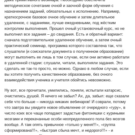
методическое сочетание очной и заочной форм обучения с
назначением заданий, обязательных к исполнению. Например,
краткосрочное базовое очное обучение и затем длительное
удаленное, с заданиями, лучше ежедневными, под жёстким
контролем выполнения. Прошел очный установочный курс, но не
выполнил все задания – до свидания. Есть и обратный вариант:
сначала подготовительное удаленное обучение, а затем очный
практический семинар, программа которого составлена так, что
слушатели (и соискатели документа о полученном образовании)
могут выполнить ее лишь в том случае, если они активно работали
в удаленной стадии: слушали, читали, выполняли задания. Это
сделать не так-то просто, но можно. Однако в любом случае, если
вы хотите получить качественное образование, без очного
взаимодействия ученика и учителя обойтись невозможно.
Ну вот, все прочитали, умилились, поняли, испытали катарсис,
очистились душой. Я ничего не забыл? Ах, да, забыл: еще сказали
себе что больше – никогда никаких вебинаров! И соврали, потому
что завтра вы увидите новое объявление от очередного «гуру», в
число коих все чаще попадают задастые фитоняшки с куриными
мозгами и перекачанные особи неопределенного пола без мозгов
вообще. А там опять привычное «только у меня!!!», «группа
сформирована!!!», «быстрая сбыча мечт, и недорого!!!» - и