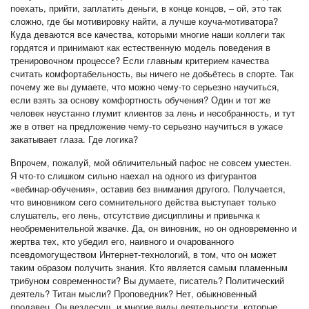
поехать, прийти, заплатить деньги, в конце концов, – ой, это так
сложно, где бы мотивировку найти, а лучше коуча-мотиватора?
Куда деваются все качества, которыми многие наши коллеги так
гордятся и принимают как естественную модель поведения в
тренировочном процессе? Если главным критерием качества
считать комфортабельность, вы ничего не добьётесь в спорте. Так
почему же вы думаете, что можно чему-то серьезно научиться,
если взять за основу комфортность обучения? Один и тот же
человек неустанно глумит клиентов за лень и несобранность, и тут
же в ответ на предложение чему-то серьезно научиться в ужасе
закатывает глаза. Где логика?
Впрочем, пожалуй, мой обличительный пафос не совсем уместен.
Я что-то слишком сильно наехал на одного из фигурантов
«вебинар-обучения», оставив без внимания другого. Получается,
что виновником сего сомнительного действа выступает только
слушатель, его лень, отсутствие дисциплины и привычка к
необременительной жвачке. Да, он виновник, но он одновременно и
жертва тех, кто убедил его, наивного и очарованного
псевдомогуществом Интернет-технологий, в том, что он может
таким образом получить знания. Кто является самым пламенным
трибуном современности? Вы думаете, писатель? Политический
деятель? Титан мысли? Проповедник? Нет, обыкновенный
продавец. Он вездесущ, и многие виды деятельности, которые